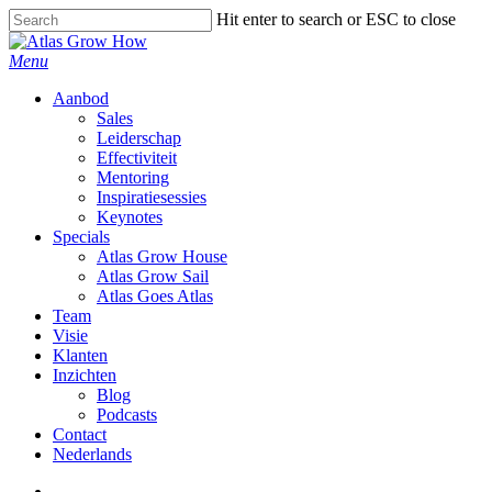
Skip
Hit enter to search or ESC to close
to
Close
main
Search
search
Menu
content
Aanbod
Sales
Leiderschap
Effectiviteit
Mentoring
Inspiratiesessies
Keynotes
Specials
Atlas Grow House
Atlas Grow Sail
Atlas Goes Atlas
Team
Visie
Klanten
Inzichten
Blog
Podcasts
Contact
Nederlands
search