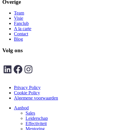
Overige
Team
Visie
Fanclub
A la carte
Contact
Blog
Volg ons
LinkedIn
Facebook
Instagram
Privacy Policy
Cookie Policy
Algemene voorwaarden
Close
Aanbod
Menu
Sales
Leiderschap
Effectiviteit
Mentoring