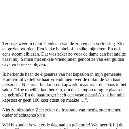
Terrasjesweer in Gent. Genieten van de zon en een verfrissing. Zien
en gezien worden. Een leuke babbel of in stilte mijmeren. En ook …
eens stoom afblazen. Dat was zeker zo voor de dame aan het tafeltje
naast mij. Samen met enkele vriendinnen genoot ze van een gulden
cava en Griekse olijven.
Ik herkende haar, de eigenares van het kapsalon in mijn gemeente.
Honderduit vertelt ze haar vriendinnen over de onkunde van haar
personeel. Niet over het knip-en kapwerk, maar over de chaos in het
salon. “Hoe moeilijk kan het zijn, om de shampoo terug te plaatsen
na gebruik? En de haardroger heeft een vaste plaats! Als ik het mijn
kapsters er geen 100 keer attent op maakte …”.
Niet zo bijzonder. Zeer zeker de frustratie van menig ondernemer,
ouder of echtgeno(o)t(e).
Wél bijzonder is wat er de dag nadien gebeurde! Wanneer ik bij de