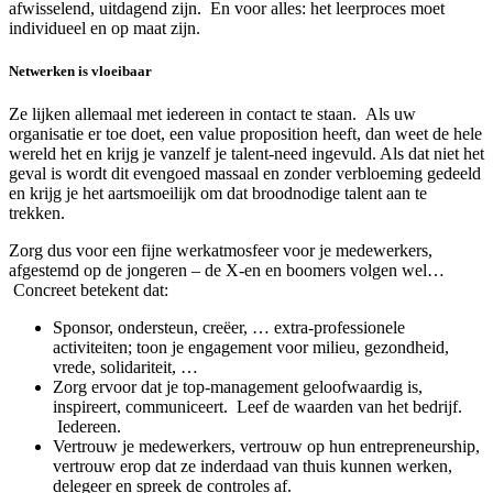
afwisselend, uitdagend zijn. En voor alles: het leerproces moet
individueel en op maat zijn.
Netwerken is vloeibaar
Ze lijken allemaal met iedereen in contact te staan. Als uw
organisatie er toe doet, een value proposition heeft, dan weet de hele
wereld het en krijg je vanzelf je talent-need ingevuld. Als dat niet het
geval is wordt dit evengoed massaal en zonder verbloeming gedeeld
en krijg je het aartsmoeilijk om dat broodnodige talent aan te
trekken.
Zorg dus voor een fijne werkatmosfeer voor je medewerkers,
afgestemd op de jongeren – de X-en en boomers volgen wel…
Concreet betekent dat:
Sponsor, ondersteun, creëer, … extra-professionele
activiteiten; toon je engagement voor milieu, gezondheid,
vrede, solidariteit, …
Zorg ervoor dat je top-management geloofwaardig is,
inspireert, communiceert. Leef de waarden van het bedrijf.
Iedereen.
Vertrouw je medewerkers, vertrouw op hun entrepreneurship,
vertrouw erop dat ze inderdaad van thuis kunnen werken,
delegeer en spreek de controles af.