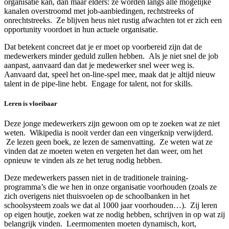
organisatie kan, dan maar elders: ze worden langs alle mogelijke
kanalen overstroomd met job-aanbiedingen, rechtstreeks of
onrechtstreeks. Ze blijven heus niet rustig afwachten tot er zich een
opportunity voordoet in hun actuele organisatie.
Dat betekent concreet dat je er moet op voorbereid zijn dat de
medewerkers minder geduld zullen hebben. Als je niet snel de job
aanpast, aanvaard dan dat je medewerker snel weer weg is.
Aanvaard dat, speel het on-line-spel mee, maak dat je altijd nieuw
talent in de pipe-line hebt. Engage for talent, not for skills.
Leren is vloeibaar
Deze jonge medewerkers zijn gewoon om op te zoeken wat ze niet
weten. Wikipedia is nooit verder dan een vingerknip verwijderd.
Ze lezen geen boek, ze lezen de samenvatting. Ze weten wat ze
vinden dat ze moeten weten en vergeten het dan weer, om het
opnieuw te vinden als ze het terug nodig hebben.
Deze medewerkers passen niet in de traditionele training-
programma’s die we hen in onze organisatie voorhouden (zoals ze
zich overigens niet thuisvoelen op de schoolbanken in het
schoolsysteem zoals we dat al 1000 jaar voorhouden…). Zij leren
op eigen houtje, zoeken wat ze nodig hebben, schrijven in op wat zij
belangrijk vinden. Leermomenten moeten dynamisch, kort,