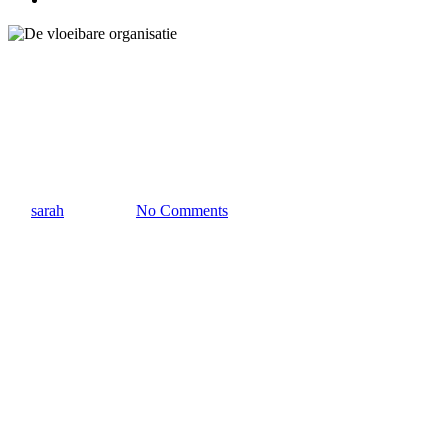
Communicatie
Leadership
De vloeibare organisatie
By
sarah
25/05/2023
No Comments