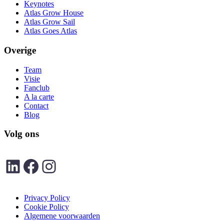
Keynotes
Atlas Grow House
Atlas Grow Sail
Atlas Goes Atlas
Overige
Team
Visie
Fanclub
A la carte
Contact
Blog
Volg ons
LinkedIn
Facebook
Instagram
Privacy Policy
Cookie Policy
Algemene voorwaarden