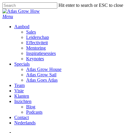
Skip
Hit enter to search or ESC to close
to
Close
main
Search
search
Menu
content
Aanbod
Sales
Leiderschap
Effectiviteit
Mentoring
Inspiratiesessies
Keynotes
Specials
Atlas Grow House
Atlas Grow Sail
Atlas Goes Atlas
Team
Visie
Klanten
Inzichten
Blog
Podcasts
Contact
Nederlands
search